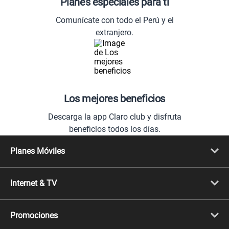
Planes especiales para ti
Comunícate con todo el Perú y el
extranjero.
Los mejores beneficios
Descarga la app Claro club y disfruta
beneficios todos los días.
Planes Móviles
Portabilidad
Línea Nueva
Internet & TV
Línea Adicional
Planes ilimitados
Internet Fibra Óptica
Prepago Chévere
Internet + TV
Migración
Promociones
Mejora tu plan
Conviértete en Full Claro