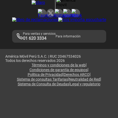
Consulta de reclamos
Consulta de IMEI
Adquirientes iPhone 6, 6S y SE
Hablando Claro
Mensaje de Seguridad
Samsung S25 Ultra
Consideraciones
Términos y Condiciones de Tienda Claro
Libro de Reclamaciones
Legales de marketplace
Para ventas y servicios
Para información
01 620 3334
América Móvil Perú S.A.C. | RUC 20467534026
Todos los derechos reservados 2026
|
Términos y condiciones de la web
|
Condiciones de garantía de equipos
|
|
Política de Privacidad
Derechos ARCO
|
|
Sistema de consultas Tarifarias
Neutralidad de Red
|
Sistema de Consulta de Deudas
Legal y regulatorio