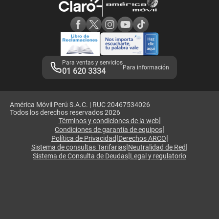
Consulta de reclamos
Consulta de IMEI
Adquirientes iPhone 6, 6S y SE
Hablando Claro
Mensaje de Seguridad
Samsung S25 Ultra
Consideraciones
Términos y Condiciones de Tienda Claro
Libro de Reclamaciones
Legales de marketplace
Para ventas y servicios
Para información
01 620 3334
América Móvil Perú S.A.C. | RUC 20467534026
Todos los derechos reservados 2026
|
Términos y condiciones de la web
|
Condiciones de garantía de equipos
|
|
Política de Privacidad
Derechos ARCO
|
|
Sistema de consultas Tarifarias
Neutralidad de Red
|
Sistema de Consulta de Deudas
Legal y regulatorio