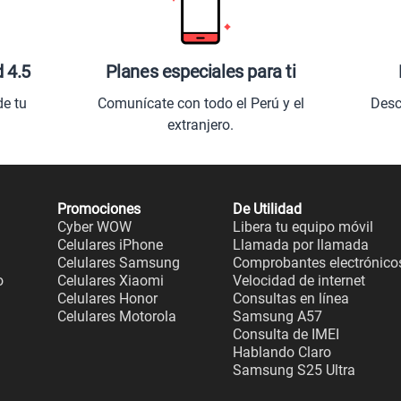
d 4.5
Planes especiales para ti
de tu
Comunícate con todo el Perú y el
Desc
extranjero.
Promociones
De Utilidad
Cyber WOW
Libera tu equipo móvil
Celulares iPhone
Llamada por llamada
Celulares Samsung
Comprobantes electrónico
o
Celulares Xiaomi
Velocidad de internet
Celulares Honor
Consultas en línea
Celulares Motorola
Samsung A57
Consulta de IMEI
Hablando Claro
Samsung S25 Ultra