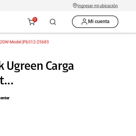
Ingresar mi ubicación
0
Mi cuenta
h 20W-Model |Pb312-25683
 Ugreen Carga
...
enter