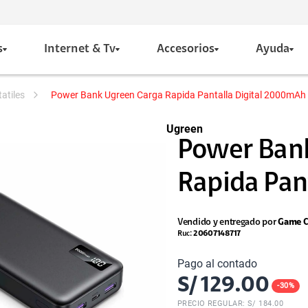
s
Internet & Tv
Accesorios
Ayuda
tatiles
Power Bank Ugreen Carga Rapida Pantalla Digital 2000mA
Ugreen
Power Bank
Rapida Pant
Vendido y entregado por
Game C
Ruc:
20607148717
Pago al contado
S/
129.00
-
30
%
PRECIO REGULAR: S/
184.00