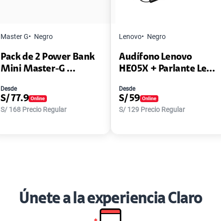
Master G
Negro
Lenovo
Negro
Pack de 2 Power Bank
Audífono Lenovo
Mini Master-G ...
HE05X + Parlante Le...
Desde
Desde
S/
77.9
S/
59
S/
168
Precio Regular
S/
129
Precio Regular
Únete a la experiencia Claro