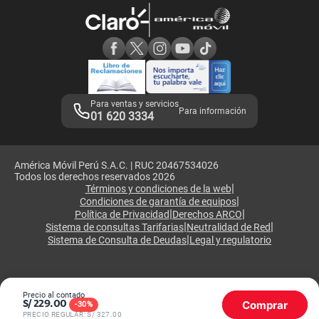
Atención de reclamos
Samsung A57
Consulta de reclamos
Consulta de IMEI
Adquirientes iPhone 6, 6S y SE
Hablando Claro
Mensaje de Seguridad
Samsung S25 Ultra
Consideraciones
Términos y Condiciones de Tienda Claro
Libro de Reclamaciones
Legales de marketplace
Para ventas y servicios
Para información
01 620 3334
América Móvil Perú S.A.C. | RUC 20467534026
Todos los derechos reservados 2026
|
Términos y condiciones de la web
|
Condiciones de garantía de equipos
|
|
Política de Privacidad
Derechos ARCO
|
|
Sistema de consultas Tarifarias
Neutralidad de Red
|
Sistema de Consulta de Deudas
Legal y regulatorio
Precio al contado
Comprar
S/
229.00
-
30
%
PRECIO REGULAR: S/
327.00