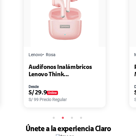
Master G
Negro
mbricos
Pack de 2 Power Bank Mini
Master-G ...
Desde
S/
77.9
S/
168
Precio Regular
Únete a la experiencia Claro