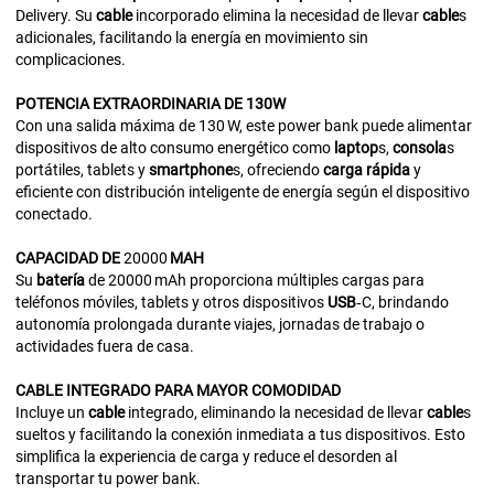
Delivery. Su
cable
incorporado elimina la necesidad de llevar
cable
s
adicionales, facilitando la energía en movimiento sin
complicaciones.
POTENCIA
EXTRAORDINARIA
DE 130W
Con una salida máxima de 130 W, este power bank puede alimentar
dispositivos de alto consumo energético como
laptop
s,
consola
s
portátiles, tablets y
smartphone
s, ofreciendo
carga rápida
y
eficiente con distribución inteligente de energía según el dispositivo
conectado.
CAPACIDAD
DE
20000
MAH
Su
batería
de 20000 mAh proporciona múltiples cargas para
teléfonos móviles, tablets y otros dispositivos
USB
‑C, brindando
autonomía prolongada durante viajes, jornadas de trabajo o
actividades fuera de casa.
CABLE
INTEGRADO
PARA
MAYOR
COMODIDAD
Incluye un
cable
integrado, eliminando la necesidad de llevar
cable
s
sueltos y facilitando la conexión inmediata a tus dispositivos. Esto
simplifica la experiencia de carga y reduce el desorden al
transportar tu power bank.