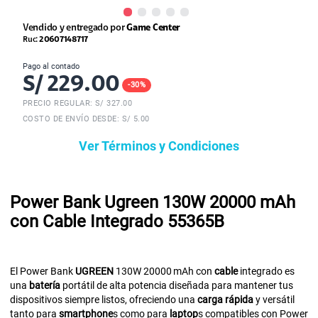
Vendido y entregado por
Game Center
Ruc:
20607148717
Pago al contado
S/
229.00
-
30
%
PRECIO REGULAR: S/
327.00
COSTO DE ENVÍO DESDE: S/ 5.00
Ver Términos y Condiciones
Power Bank Ugreen 130W 20000 mAh
con Cable Integrado 55365B
El Power Bank
UGREEN
130W 20000 mAh con
cable
integrado es
una
batería
portátil de alta potencia diseñada para mantener tus
dispositivos siempre listos, ofreciendo una
carga rápida
y versátil
tanto para
smartphone
s como para
laptop
s compatibles con Power