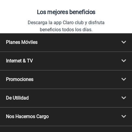
Los mejores beneficios
Descarga la app Claro club y disfruta
beneficios todos los días.
Planes Móviles
Portabilidad
Línea Nueva
Internet & TV
Línea Adicional
Planes ilimitados
Internet Fibra Óptica
Prepago Chévere
Internet + TV
Migración
Promociones
Mejora tu plan
Conviértete en Full Claro
Cyber WOW
Celulares iPhone
De Utilidad
Celulares Samsung
Celulares Xiaomi
Libera tu equipo móvil
Celulares Honor
Llamada por llamada
Celulares Motorola
Nos Hacemos Cargo
Comprobantes electrónicos
Velocidad de internet
Devoluciones por interrupciones
Consultas en línea