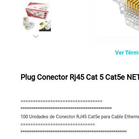
Ver Térm
Plug Conector Rj45 Cat 5 Cat5e N
=================================
*************************************************
100 Unidades de Conector RJ45 Cat5e para Cable Ethernet
==============================
*********************************************************