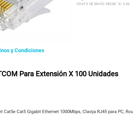
COSTO DE ENVÍO DESDE: S/ 5.00
inos y Condiciones
ETCOM Para Extensión X 100 Unidades
 Cat5e Cat5 Gigabit Ethernet 1000Mbps, Clavija RJ45 para PC, Rout