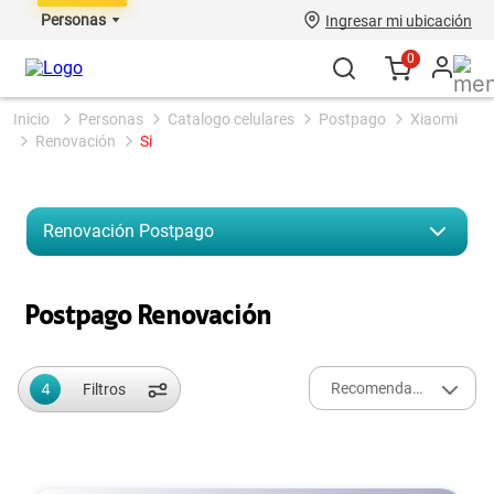
Personas
Ingresar mi ubicación
0
personas
catalogo celulares
postpago
xiaomi
renovación
si
Renovación
Postpago
Postpago Renovación
4
Recomendados
Filtros