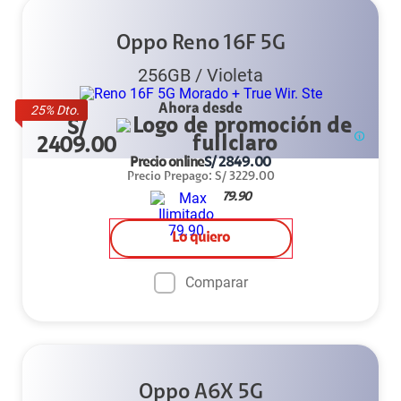
Oppo Reno 16F 5G
256GB
/
Violeta
Ahora desde
25
% Dto.
S/
2409.00
Precio online
S/
2849.00
Precio Prepago
:
S/
3229.00
79.90
Lo quiero
Comparar
Oppo A6X 5G