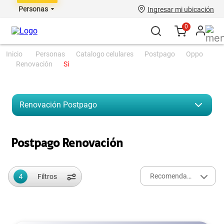
Personas
Ingresar mi ubicación
0
personas
catalogo celulares
postpago
oppo
renovación
si
Renovación
Postpago
Postpago Renovación
4
Recomendados
Filtros