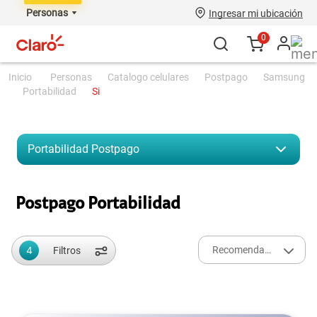
Personas
Ingresar mi ubicación
0
personas
catalogo celulares
postpago
samsung
portabilidad
si
Portabilidad
Postpago
Postpago Portabilidad
4
Recomendados
Filtros