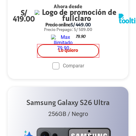
Ahora desde
S/
419.00
Precio online
S/
449.00
Precio Prepago
:
S/
589.00
79.90
Lo quiero
Comparar
Samsung Galaxy S26 Ultra
256GB
/
Negro