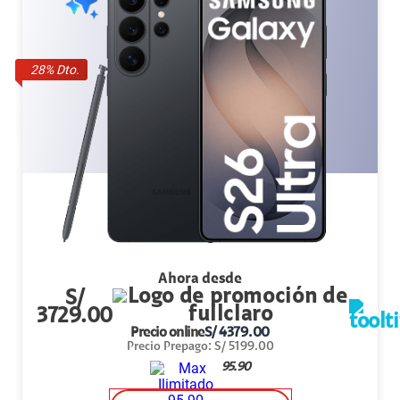
28
% Dto.
Ahora desde
S/
3729.00
Precio online
S/
4379.00
Precio Prepago
:
S/
5199.00
95.90