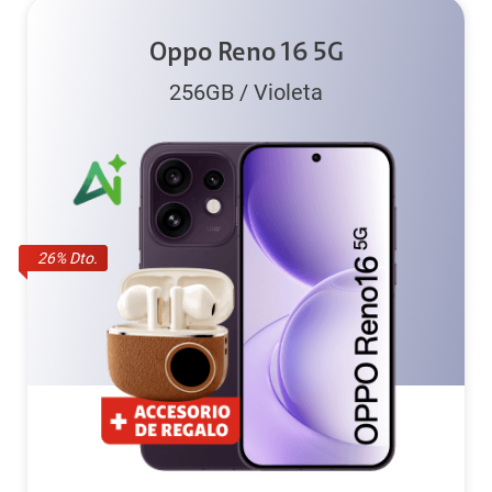
Oppo Reno 16 5G
256GB
/
Violeta
26
% Dto.