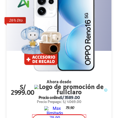
26
% Dto.
Ahora desde
S/
2999.00
Precio online
S/
3589.00
Precio Prepago
:
S/
4069.00
79.90