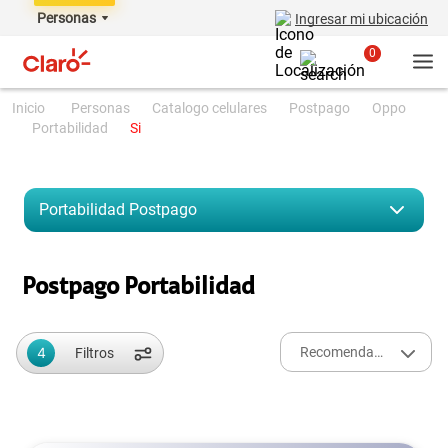
Personas
Ingresar mi ubicación
0
personas
catalogo celulares
postpago
oppo
portabilidad
si
Portabilidad
Postpago
Postpago Portabilidad
4
Recomendados
Filtros