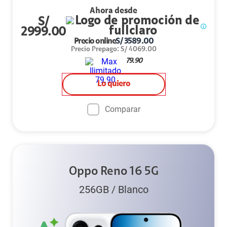
Ahora desde
S/
2999.00
Precio online
S/
3589.00
Precio Prepago
:
S/
4069.00
79.90
Lo quiero
Comparar
Oppo Reno 16 5G
256GB
/
Blanco