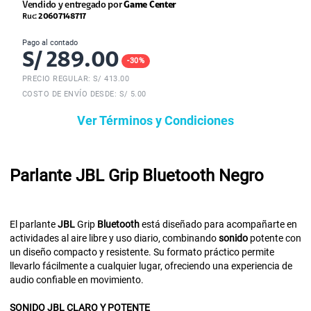
Vendido y entregado por
Game Center
Ruc:
20607148717
Pago al contado
S/
289.00
-
30
%
PRECIO REGULAR: S/
413.00
COSTO DE ENVÍO DESDE: S/ 5.00
Ver Términos y Condiciones
Parlante JBL Grip Bluetooth Negro
El parlante
JBL
Grip
Bluetooth
está diseñado para acompañarte en
actividades al aire libre y uso diario, combinando
sonido
potente con
un diseño compacto y resistente. Su formato práctico permite
llevarlo fácilmente a cualquier lugar, ofreciendo una experiencia de
audio confiable en movimiento.
SONIDO
JBL
CLARO Y POTENTE