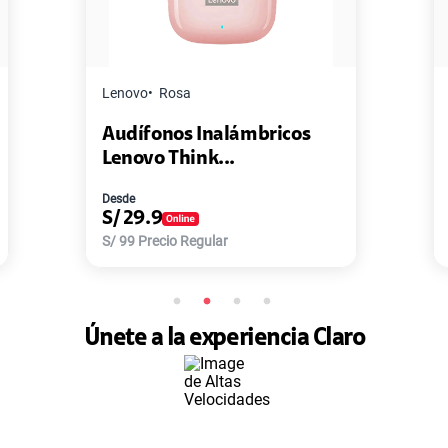
Master G
Negro
bricos
Pack de 2 Power Bank Mini
Master-G ...
Desde
S/
77.9
S/
168
Precio Regular
Únete a la experiencia Claro