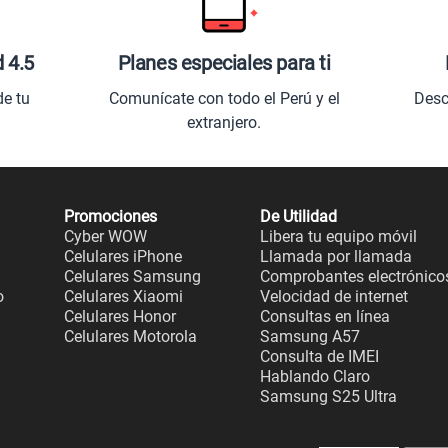
d 4.5
Planes especiales para ti
de tu
Comunícate con todo el Perú y el
Desc
extranjero.
Promociones
De Utilidad
Cyber WOW
Libera tu equipo móvil
Celulares iPhone
Llamada por llamada
Celulares Samsung
Comprobantes electrónico
o
Celulares Xiaomi
Velocidad de internet
Celulares Honor
Consultas en línea
Celulares Motorola
Samsung A57
Consulta de IMEI
Hablando Claro
Samsung S25 Ultra