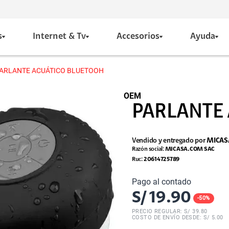
s
Internet & Tv
Accesorios
Ayuda
ARLANTE ACUÁTICO BLUETOOH
OEM
PARLANTE 
Vendido y entregado por
MICA
Razón social:
MICASA.COM SAC
Ruc:
20614725789
Pago al contado
S/
19.90
-
50
%
PRECIO REGULAR: S/
39.80
COSTO DE ENVÍO DESDE: S/ 5.00