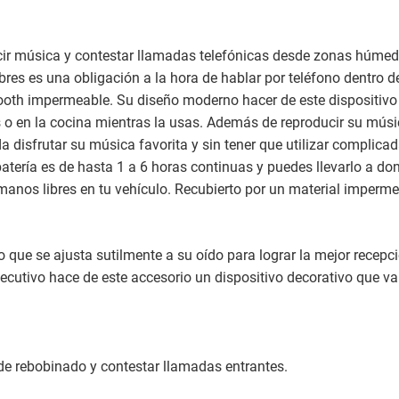
ucir música y contestar llamadas telefónicas desde zonas húme
es es una obligación a la hora de hablar por teléfono dentro de
uetooth impermeable. Su diseño moderno hacer de este dispositiv
o en la cocina mientras la usas. Además de reproducir su mús
 disfrutar su música favorita y sin tener que utilizar complicad
atería es de hasta 1 a 6 horas continuas y puedes llevarlo a do
manos libres en tu vehículo. Recubierto por un material impermea
ue se ajusta sutilmente a su oído para lograr la mejor recepci
ecutivo hace de este accesorio un dispositivo decorativo que v
 de rebobinado y contestar llamadas entrantes.