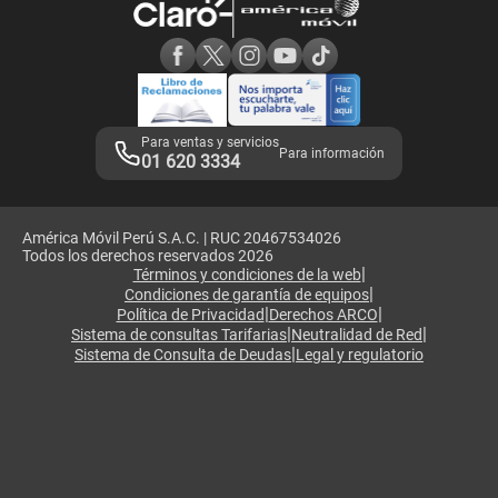
Consulta de reclamos
Consulta de IMEI
Adquirientes iPhone 6, 6S y SE
Hablando Claro
Mensaje de Seguridad
Samsung S25 Ultra
Consideraciones
Términos y Condiciones de Tienda Claro
Libro de Reclamaciones
Legales de marketplace
Para ventas y servicios
Para información
01 620 3334
América Móvil Perú S.A.C. | RUC 20467534026
Todos los derechos reservados 2026
|
Términos y condiciones de la web
|
Condiciones de garantía de equipos
|
|
Política de Privacidad
Derechos ARCO
|
|
Sistema de consultas Tarifarias
Neutralidad de Red
|
Sistema de Consulta de Deudas
Legal y regulatorio