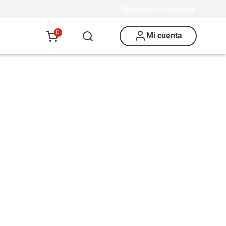
Ingresar mi ubicación
0
Mi cuenta