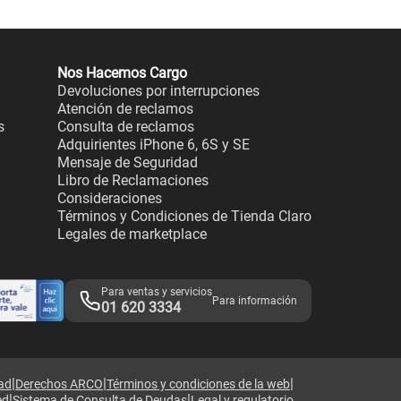
Nos Hacemos Cargo
Devoluciones por interrupciones
Atención de reclamos
s
Consulta de reclamos
Adquirientes iPhone 6, 6S y SE
Mensaje de Seguridad
Libro de Reclamaciones
Consideraciones
Términos y Condiciones de Tienda Claro
Legales de marketplace
Para ventas y servicios
Para información
01 620 3334
|
|
|
dad
Derechos ARCO
Términos y condiciones de la web
|
|
ed
Sistema de Consulta de Deudas
Legal y regulatorio