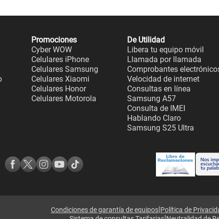
Promociones
De Utilidad
Cyber WOW
Libera tu equipo móvil
Celulares iPhone
Llamada por llamada
Celulares Samsung
Comprobantes electrónico
o
Celulares Xiaomi
Velocidad de internet
Celulares Honor
Consultas en línea
Celulares Motorola
Samsung A57
Consulta de IMEI
Hablando Claro
Samsung S25 Ultra
|
Condiciones de garantía de equipos
Política de Privaci
|
Sistema de consultas Tarifarias
Neutralidad de R