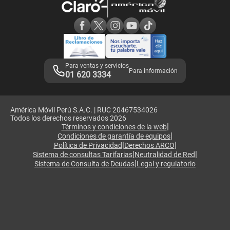
Consulta de reclamos
Consulta de IMEI
Adquirientes iPhone 6, 6S y SE
Hablando Claro
Mensaje de Seguridad
Samsung S25 Ultra
Consideraciones
Términos y Condiciones de Tienda Claro
Libro de Reclamaciones
Legales de marketplace
Para ventas y servicios
Para información
01 620 3334
América Móvil Perú S.A.C. | RUC 20467534026
Todos los derechos reservados 2026
|
Términos y condiciones de la web
|
Condiciones de garantía de equipos
|
|
Política de Privacidad
Derechos ARCO
|
|
Sistema de consultas Tarifarias
Neutralidad de Red
|
Sistema de Consulta de Deudas
Legal y regulatorio