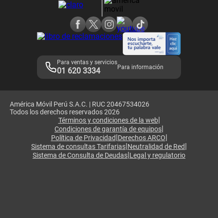
Consulta de reclamos
Consulta de IMEI
Adquirientes iPhone 6, 6S y SE
Hablando Claro
Mensaje de Seguridad
Samsung S25 Ultra
Consideraciones
Términos y Condiciones de Tienda Claro
Libro de Reclamaciones
Legales de marketplace
Para ventas y servicios
Para información
01 620 3334
América Móvil Perú S.A.C. | RUC 20467534026
Todos los derechos reservados 2026
|
Términos y condiciones de la web
|
Condiciones de garantía de equipos
|
|
Política de Privacidad
Derechos ARCO
|
|
Sistema de consultas Tarifarias
Neutralidad de Red
|
Sistema de Consulta de Deudas
Legal y regulatorio