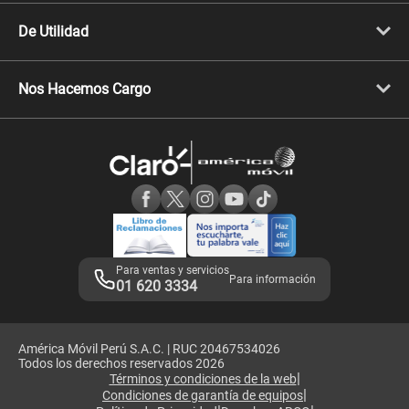
Cyber WOW
Celulares iPhone
De Utilidad
Celulares Samsung
Celulares Xiaomi
Libera tu equipo móvil
Celulares Honor
Llamada por llamada
Celulares Motorola
Nos Hacemos Cargo
Comprobantes electrónicos
Velocidad de internet
Devoluciones por interrupciones
Consultas en línea
Atención de reclamos
Samsung A57
Consulta de reclamos
Consulta de IMEI
Adquirientes iPhone 6, 6S y SE
Hablando Claro
Mensaje de Seguridad
Samsung S25 Ultra
Consideraciones
Términos y Condiciones de Tienda Claro
Libro de Reclamaciones
Legales de marketplace
Para ventas y servicios
Para información
01 620 3334
América Móvil Perú S.A.C. | RUC 20467534026
Todos los derechos reservados 2026
|
Términos y condiciones de la web
|
Condiciones de garantía de equipos