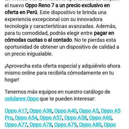
el nuevo
Oppo Reno 7 a un precio exclusivo en
oferta en Perú
. Este dispositivo te brinda una
experiencia excepcional con su innovadora
tecnología y características avanzadas. Además,
para tu comodidad, podrás elegir entre
pagar en
cómodas cuotas o al contado
. No te pierdas esta
oportunidad de obtener un dispositivo de calidad a
un precio inigualable.
¡Aprovecha esta oferta especial y adquiérelo ahora
mismo online para recibirla cómodamente en tu
hogar!
Tenemos más equipos en nuestro catálogo de
celulares Oppo
que te pueden interesar:
Oppo A17
,
Oppo A38
,
Oppo A40
,
Oppo A5
,
Oppo A5
Pro
,
Oppo A54
,
Oppo A57
,
Oppo A58
,
Oppo A60
,
Oppo A77
,
Oppo A78
,
Oppo A79
,
Oppo A80
,
Oppo