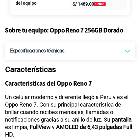
S/
39.95
S/
79.90
del equipo
S/
1489.00
intereses
Paga solo
50% dto. x 6 meses
135GB
en alta velocidad
S/
47.95
Sobre tu equipo:
Oppo
Reno 7 256GB Dorado
S/
95.90
Paga solo
50% dto. x 12 meses
Especificaciones técnicas
160GB
en alta velocidad
S/
54.95
S/
109.90
Paga solo
50% dto. x 12 meses
Características
Sistema operativo
Android 13
110GB
en alta velocidad
Características del Oppo Reno 7
S/
69.90
Paga solo
Procesador
Snapdragon 680 (SM6225)
Un celular moderno y diferente llegó a Perú y es el
Oppo Reno 7. Con su principal característica de
175GB
en alta velocidad
brillar cuando recibes mensajes, llamadas o
S/
79.95
S/
159.90
notificaciones gracias a su anillo de luz. Su
pantalla
Paga solo
Tamaño de Pantalla
6.43"
50% dto. x 12 meses
es limpia,
FullView
y
AMOLED de 6,43 pulgadas Full
HD
.
185GB
en alta velocidad