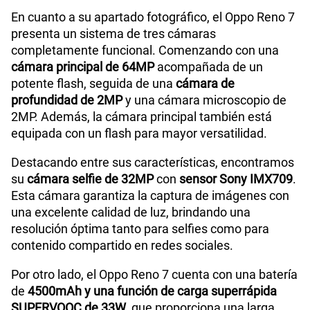
S/
94.95
S/
189.90
Peso
175g
En cuanto a su apartado fotográfico, el Oppo Reno 7
Paga solo
50% dto. x 12 meses
presenta un sistema de tres cámaras
completamente funcional. Comenzando con una
200GB
en alta velocidad
Bluetooth
Si
cámara principal de 64MP
acompañada de un
S/
144.95
S/
289.90
Paga solo
potente flash, seguida de una
cámara de
50% dto. x 12 meses
profundidad de 2MP
y una cámara microscopio de
Cámara de fotos Principal
64M+2M+2M
2MP. Además, la cámara principal también está
Ver menos planes
equipada con un flash para mayor versatilidad.
Destacando entre sus características, encontramos
Cámara de fotos Frontal
32MP
su
cámara selfie de 32MP
con
sensor Sony IMX709
.
Esta cámara garantiza la captura de imágenes con
una excelente calidad de luz, brindando una
Tipo de Batería
Li-Po 4500 mAh
resolución óptima tanto para selfies como para
contenido compartido en redes sociales.
Por otro lado, el Oppo Reno 7 cuenta con una batería
128GB / 256GB (según
Capacidad Memoria
Interna
versión)
de
4500mAh y una función de carga superrápida
SUPERVOOC de 33W
, que proporciona una larga