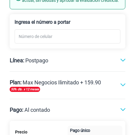
actual, sin deudas y aprobar la evaluación crediticia.
Renovación
Ingresa el número a portar
Línea:
Postpago
Postpago
Plan:
Max Negocios Ilimitado + 159.90
50% dto. x 12 meses
Max
Max Ilimitado
Pago:
Al contado
Paga en
125GB
en alta velocidad
Pago único
Precio
Al contado
Cuotas Claro
cuotas sin