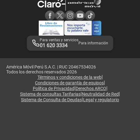
Consulta de reclamos
Consulta de IMEI
Adquirientes iPhone 6, 6S y SE
Hablando Claro
Mensaje de Seguridad
Samsung S25 Ultra
Consideraciones
Términos y Condiciones de Tienda Claro
Libro de Reclamaciones
Legales de marketplace
Para ventas y servicios
Para información
01 620 3334
América Móvil Perú S.A.C. | RUC 20467534026
Todos los derechos reservados 2026
|
Términos y condiciones de la web
|
Condiciones de garantía de equipos
|
|
Política de Privacidad
Derechos ARCO
|
|
Sistema de consultas Tarifarias
Neutralidad de Red
|
Sistema de Consulta de Deudas
Legal y regulatorio