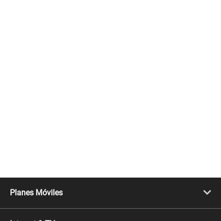
Planes Móviles
Portabilidad
Línea Nueva