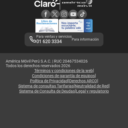
Consulta de reclamos
Consulta de IMEI
Adquirientes iPhone 6, 6S y SE
Hablando Claro
Mensaje de Seguridad
Samsung S25 Ultra
Consideraciones
Términos y Condiciones de Tienda Claro
Libro de Reclamaciones
Legales de marketplace
Para ventas y servicios
Para información
01 620 3334
América Móvil Perú S.A.C. | RUC 20467534026
Todos los derechos reservados 2026
|
Términos y condiciones de la web
|
Condiciones de garantía de equipos
|
|
Política de Privacidad
Derechos ARCO
|
|
Sistema de consultas Tarifarias
Neutralidad de Red
|
Sistema de Consulta de Deudas
Legal y regulatorio