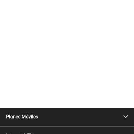
Planes Móviles
Portabilidad
Línea Nueva