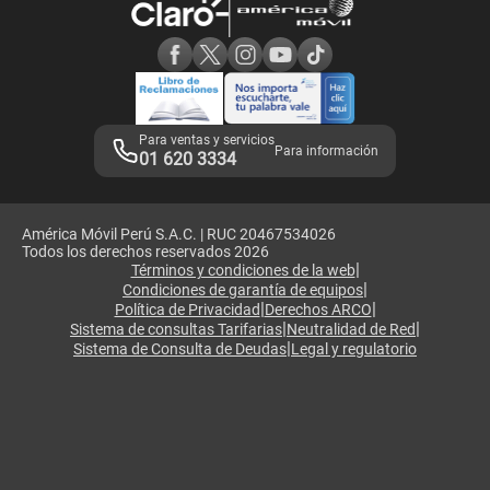
Consulta de reclamos
Consulta de IMEI
Adquirientes iPhone 6, 6S y SE
Hablando Claro
Mensaje de Seguridad
Samsung S25 Ultra
Consideraciones
Términos y Condiciones de Tienda Claro
Libro de Reclamaciones
Legales de marketplace
Para ventas y servicios
Para información
01 620 3334
América Móvil Perú S.A.C. | RUC 20467534026
Todos los derechos reservados 2026
|
Términos y condiciones de la web
|
Condiciones de garantía de equipos
|
|
Política de Privacidad
Derechos ARCO
|
|
Sistema de consultas Tarifarias
Neutralidad de Red
|
Sistema de Consulta de Deudas
Legal y regulatorio