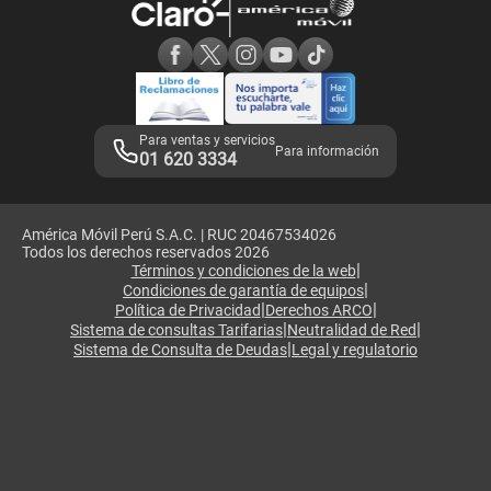
Consulta de reclamos
Consulta de IMEI
Adquirientes iPhone 6, 6S y SE
Hablando Claro
Mensaje de Seguridad
Samsung S25 Ultra
Consideraciones
Términos y Condiciones de Tienda Claro
Libro de Reclamaciones
Legales de marketplace
Para ventas y servicios
Para información
01 620 3334
América Móvil Perú S.A.C. | RUC 20467534026
Todos los derechos reservados 2026
|
Términos y condiciones de la web
|
Condiciones de garantía de equipos
|
|
Política de Privacidad
Derechos ARCO
|
|
Sistema de consultas Tarifarias
Neutralidad de Red
|
Sistema de Consulta de Deudas
Legal y regulatorio