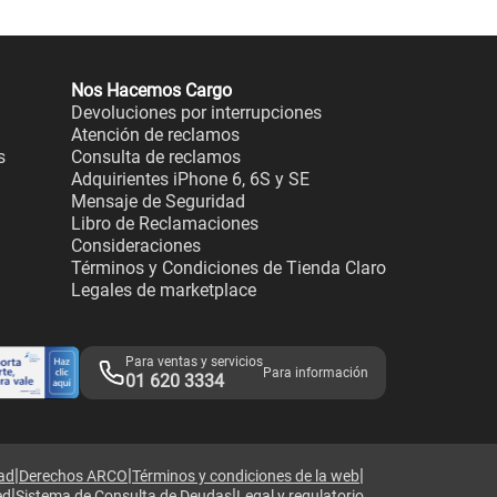
Nos Hacemos Cargo
Devoluciones por interrupciones
Atención de reclamos
s
Consulta de reclamos
Adquirientes iPhone 6, 6S y SE
Mensaje de Seguridad
Libro de Reclamaciones
Consideraciones
Términos y Condiciones de Tienda Claro
Legales de marketplace
Para ventas y servicios
Para información
01 620 3334
|
|
|
dad
Derechos ARCO
Términos y condiciones de la web
|
|
ed
Sistema de Consulta de Deudas
Legal y regulatorio