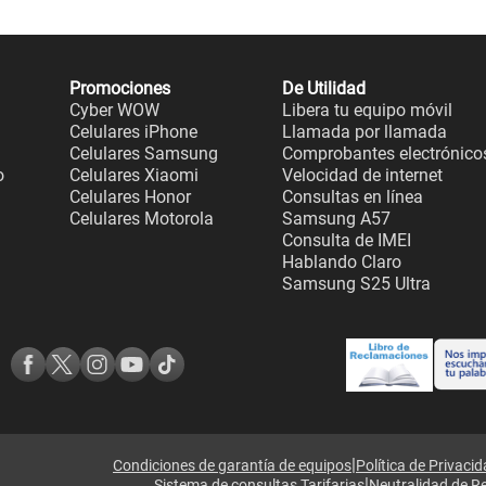
Promociones
De Utilidad
Cyber WOW
Libera tu equipo móvil
Celulares iPhone
Llamada por llamada
Celulares Samsung
Comprobantes electrónico
o
Celulares Xiaomi
Velocidad de internet
Celulares Honor
Consultas en línea
Celulares Motorola
Samsung A57
Consulta de IMEI
Hablando Claro
Samsung S25 Ultra
|
Condiciones de garantía de equipos
Política de Privaci
|
Sistema de consultas Tarifarias
Neutralidad de R