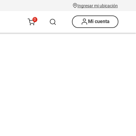
Ingresar mi ubicación
0
Mi cuenta