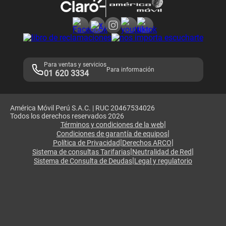
Consulta de reclamos
Consulta de IMEI
Adquirientes iPhone 6, 6S y SE
Hablando Claro
Mensaje de Seguridad
Samsung S25 Ultra
Consideraciones
Términos y Condiciones de Tienda Claro
Libro de Reclamaciones
Legales de marketplace
Para ventas y servicios
Para información
01 620 3334
América Móvil Perú S.A.C. | RUC 20467534026
Todos los derechos reservados 2026
|
Términos y condiciones de la web
|
Condiciones de garantía de equipos
|
|
Política de Privacidad
Derechos ARCO
|
|
Sistema de consultas Tarifarias
Neutralidad de Red
|
Sistema de Consulta de Deudas
Legal y regulatorio