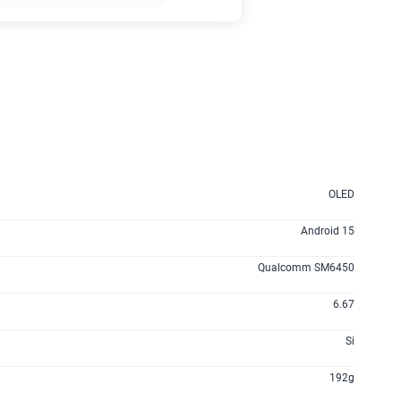
135GB
en alta velocidad
S/
95.90
160GB
en alta velocidad
S/
109.90
110GB
en alta velocidad
OLED
S/
69.90
Android 15
175GB
en alta velocidad
Qualcomm SM6450
S/
159.90
6.67
185GB
en alta velocidad
Si
S/
189.90
192g