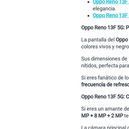
Oppo Reno 13F
elegancia.
Oppo Reno 13F 
Oppo Reno 13F 5G: P
La pantalla del
Oppo 
colores vivos y negr
Sus dimensiones de 1
nítidos, perfecta par
Si eres fanático de l
frecuencia de refre
Oppo Reno 13F 5G: 
Si eres un amante de 
MP + 8 MP + 2 MP
te
La cámara principal 