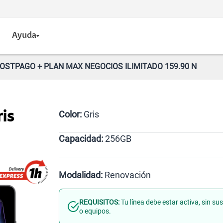
Ayuda
POSTPAGO + PLAN MAX NEGOCIOS ILIMITADO 159.90 N
Color:
Gris
is
Capacidad:
256GB
256GB
Modalidad:
Renovación
REQUISITOS:
Tu línea debe estar activa, sin s
Línea Nueva
Portabilidad
o equipos.