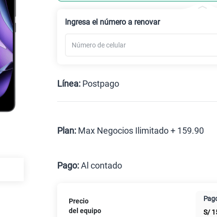
Ingresa el número a renovar
Línea:
Postpago
Postpago
Plan:
Max Negocios Ilimitado + 159.90
Max
Pago:
Al contado
Al contado
Cuotas Cl
Pago
Precio
Paga solo
del equipo
S/
1