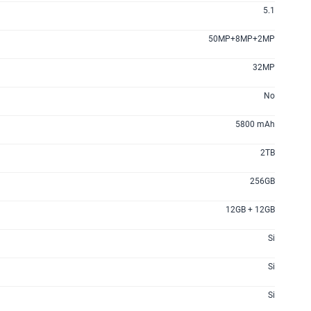
200GB
en alta velocidad
5.1
S/
289.90
50MP+8MP+2MP
32MP
lanes
No
5800 mAh
2TB
256GB
12GB + 12GB
Si
Si
Si