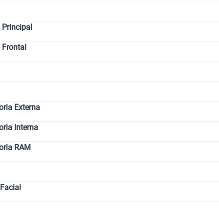
Paga solo
Principal
 Frontal
Ver menos p
ria Externa
ia Interna
oria RAM
Facial