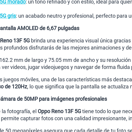
 5G morado
: un tono refinado y con estilo, ideal para qu
5G gris
: un acabado neutro y profesional, perfecto para u
antalla AMOLED de 6,67 pulgadas
Reno 13F 5G
brinda una experiencia visual única gracia
os profundos disfrutarás de las mejores animaciones y 
62.2 mm de largo y 75.05 mm de ancho y su resolución F
a ver videos, jugar videojuegos y navegar de forma fluida 
os juegos móviles, una de las características más destaca
sco de 120Hz
, lo que significa que la pantalla se actualiza
Cámara de 50MP para imágenes profesionales
la fotografía, el
Oppo Reno 13F 5G
tiene todo lo que nec
 permite capturar fotos con una calidad impresionante, i
de 50 megapíxeles asegura que cada detalle de tu foto se