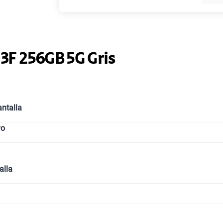
Paga solo
13F 256GB 5G Gris
Paga solo
ntalla
Paga solo
vo
Paga solo
alla
Paga solo