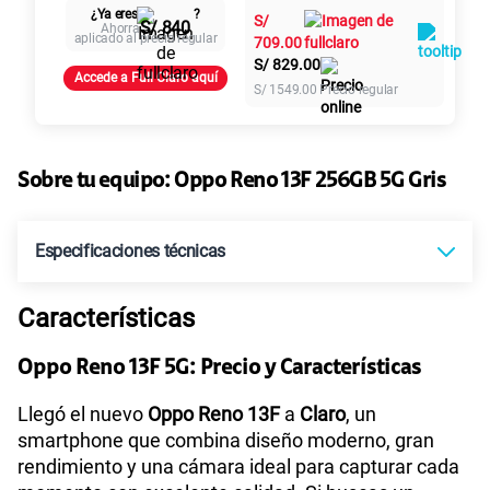
¿Ya eres
?
S/
29.90
S/
Paga solo
intereses
S/ 840
Ahorra
aplicado al precio regular
709.00
S/
829.00
Accede a Full Claro aquí
45GB
en alta velocidad
S/
1549.00
Precio regular
S/
49.90
Paga solo
Ver más planes
Sobre tu equipo:
Oppo
Reno 13F 256GB 5G Gris
Especificaciones técnicas
Características
Tecnología de Pantalla
OLED
Oppo Reno 13F 5G: Precio y Características
Sistema operativo
Android 15
Llegó el nuevo
Oppo Reno 13F
a
Claro
, un
smartphone que combina diseño moderno, gran
rendimiento y una cámara ideal para capturar cada