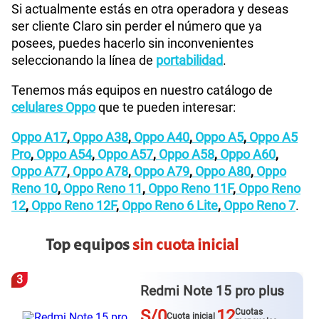
Si actualmente estás en otra operadora y deseas
ser cliente Claro sin perder el número que ya
posees, puedes hacerlo sin inconvenientes
seleccionando la línea de
portabilidad
.
Tenemos más equipos en nuestro catálogo de
celulares Oppo
que te pueden interesar:
Oppo A17
,
Oppo A38
,
Oppo A40
,
Oppo A5
,
Oppo A5
Pro
,
Oppo A54
,
Oppo A57
,
Oppo A58
,
Oppo A60
,
Oppo A77
,
Oppo A78
,
Oppo A79
,
Oppo A80
,
Oppo
Reno 10
,
Oppo Reno 11
,
Oppo Reno 11F
,
Oppo Reno
12
,
Oppo Reno 12F
,
Oppo Reno 6 Lite
,
Oppo Reno 7
.
Top equipos
sin cuota inicial
3
Redmi Note 15 pro plus
S/0
12
Cuotas
Cuota inicial