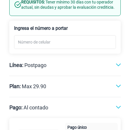
REQUISITOS:
Tener mínimo 30 días con tu operador
Línea Nueva
Portabilidad
actual, sin deudas y aprobar la evaluación crediticia.
Renovación
Celular liberado
Ingresa el número a portar
Línea:
Postpago
Postpago
Prepago
Plan:
Max 29.90
Max
Max Ilimitado
Pago:
Al contado
Paga en
Pago único
Al contado
Cuotas Claro
25GB
en alta velocidad
cuotas sin