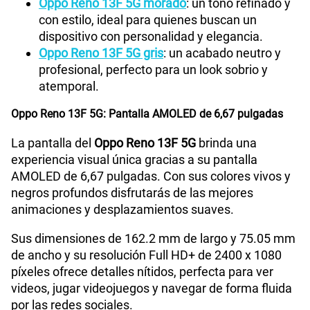
Oppo Reno 13F 5G morado
: un tono refinado y
con estilo, ideal para quienes buscan un
GPS
Si
dispositivo con personalidad y elegancia.
Oppo Reno 13F 5G gris
: un acabado neutro y
profesional, perfecto para un look sobrio y
Reconocimiento Facial
Si
atemporal.
Oppo Reno 13F 5G: Pantalla AMOLED de 6,67 pulgadas
Lector de Huella
Si
La pantalla del
Oppo Reno 13F 5G
brinda una
experiencia visual única gracias a su pantalla
AMOLED de 6,67 pulgadas. Con sus colores vivos y
Modelo
CPH2699
negros profundos disfrutarás de las mejores
animaciones y desplazamientos suaves.
Dimensión
162.2 X 75.05 X 7.76 mm
Sus dimensiones de 162.2 mm de largo y 75.05 mm
de ancho y su resolución Full HD+ de 2400 x 1080
píxeles ofrece detalles nítidos, perfecta para ver
videos, jugar videojuegos y navegar de forma fluida
Carga rápida
45W
por las redes sociales.