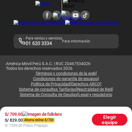
Consulta de reclamos
Consulta de IMEI
Adquirientes iPhone 6, 6S y SE
Hablando Claro
Mensaje de Seguridad
Samsung S25 Ultra
Consideraciones
Términos y Condiciones de Tienda Claro
Libro de Reclamaciones
Legales de marketplace
Para ventas y servicios
Para información
01 620 3334
América Móvil Perú S.A.C. | RUC 20467534026
Todos los derechos reservados 2026
|
Términos y condiciones de la web
|
Condiciones de garantía de equipos
|
|
Política de Privacidad
Derechos ARCO
|
|
Sistema de consultas Tarifarias
Neutralidad de Red
|
Sistema de Consulta de Deudas
Legal y regulatorio
S/
709.00
Elegir
S/
829.00
Ahorra online S/
720
equipo
S/
1549.00
Precio Prepago