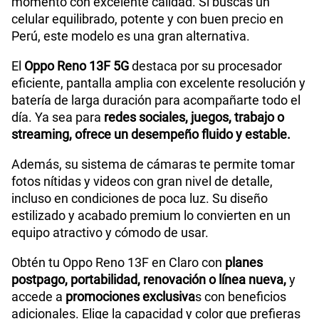
momento con excelente calidad. Si buscas un
Procesador
Qualcomm SM6450
celular equilibrado, potente y con buen precio en
Perú, este modelo es una gran alternativa.
Tamaño de Pantalla
6.67
El
Oppo Reno 13F 5G
destaca por su procesador
eficiente, pantalla amplia con excelente resolución y
batería de larga duración para acompañarte todo el
WiFI
Si
día. Ya sea para
redes sociales, juegos, trabajo o
streaming, ofrece un desempeño fluido y estable.
Además, su sistema de cámaras te permite tomar
Peso
192g
fotos nítidas y videos con gran nivel de detalle,
incluso en condiciones de poca luz. Su diseño
estilizado y acabado premium lo convierten en un
Bluetooth
5.1
equipo atractivo y cómodo de usar.
Obtén tu Oppo Reno 13F en Claro con
planes
Cámara de fotos Principal
50MP+8MP+2MP
postpago, portabilidad, renovación o línea nueva,
y
accede a
promociones exclusiva
s con beneficios
adicionales. Elige la capacidad y color que prefieras