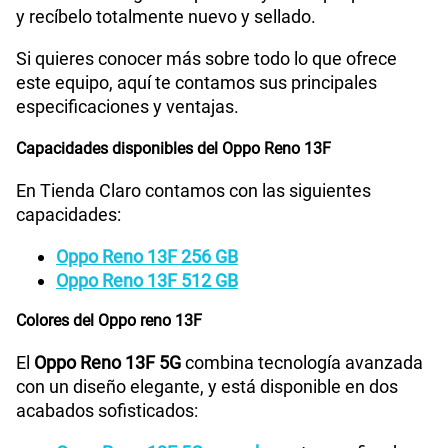
y recíbelo totalmente nuevo y sellado.
Cámara de fotos Frontal
32MP
Si quieres conocer más sobre todo lo que ofrece
este equipo, aquí te contamos sus principales
Radio FM
No
especificaciones y ventajas.
Capacidades disponibles del Oppo Reno 13F
Tipo de Batería
5800 mAh
En Tienda Claro contamos con las siguientes
capacidades:
Capacidad Memoria Externa
2TB
Oppo Reno 13F 256 GB
Oppo Reno 13F 512 GB
Colores del Oppo reno 13F
Capacidad Memoria Interna
256GB
El
Oppo Reno 13F 5G
combina tecnología avanzada
con un diseño elegante, y está disponible en dos
Capacidad Memoria RAM
12GB + 12GB
acabados sofisticados: