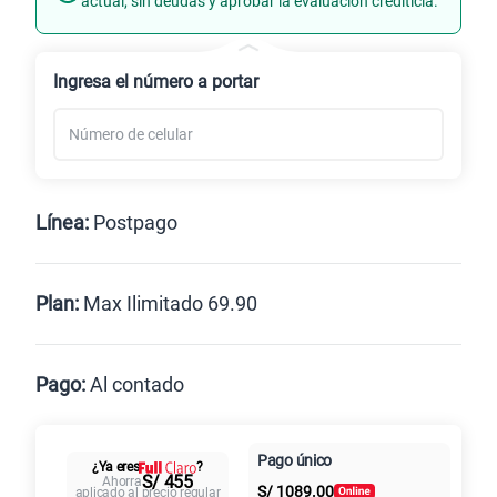
actual, sin deudas y aprobar la evaluación crediticia.
Renovación
Celular liberado
Ingresa el número a portar
Línea:
Postpago
Postpago
Prepago
Plan:
Max Ilimitado 69.90
Max
Max Ilimitado
Pago:
Al contado
Paga en
125GB
en alta velocidad
Pago único
Al contado
Cuotas Claro
cuotas sin
S/
79.90
¿Ya eres
?
S/ 455
S/
1089.00
Ahorra
intereses