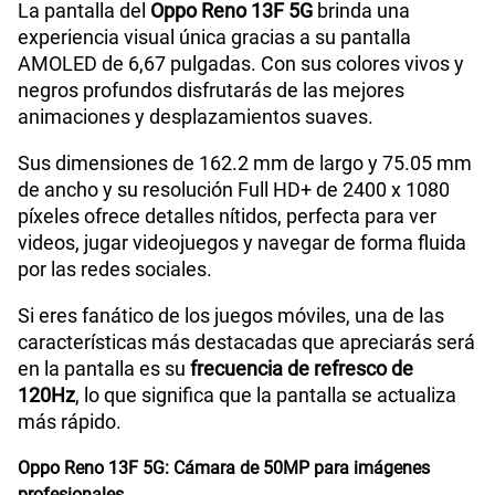
La pantalla del
Oppo Reno 13F 5G
brinda una
experiencia visual única gracias a su pantalla
Reconocimiento Facial
Si
AMOLED de 6,67 pulgadas. Con sus colores vivos y
negros profundos disfrutarás de las mejores
animaciones y desplazamientos suaves.
Lector de Huella
Si
Sus dimensiones de 162.2 mm de largo y 75.05 mm
de ancho y su resolución Full HD+ de 2400 x 1080
píxeles ofrece detalles nítidos, perfecta para ver
Modelo
CPH2699
videos, jugar videojuegos y navegar de forma fluida
por las redes sociales.
Dimensión
162.2 X 75.05 X 7.76 mm
Si eres fanático de los juegos móviles, una de las
características más destacadas que apreciarás será
en la pantalla es su
frecuencia de refresco de
120Hz
, lo que significa que la pantalla se actualiza
Carga rápida
45W
más rápido.
Oppo Reno 13F 5G: Cámara de 50MP para imágenes