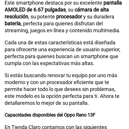
Este smartphone destaca por su excelente
pantalla
Tamaño de Pantalla
6.67
AMOLED de 6.67 pulgadas
, su
cámara de alta
resolución
, su potente
procesador
y su duradera
batería
, perfecta para quienes disfrutan del
WiFI
Si
streaming, juegos en línea y contenido multimedia.
Cada una de estas características está diseñada
para ofrecerte una experiencia de usuario superior,
Peso
192g
perfecta para quienes buscan un smartphone que
cumpla con las expectativas más altas.
Bluetooth
5.1
Si estás buscando renovar tu equipo por uno más
moderno y con un procesador eficiente que te
permite hacer todo lo que desees sin problemas,
Cámara de fotos Principal
50MP+8MP+2MP
este modelo es la opción perfecta para ti. Ahora te
detallaremos lo mejor de su pantalla.
Capacidades disponibles del Oppo Reno 13F
Cámara de fotos Frontal
32MP