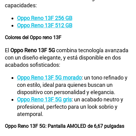
En Tienda Claro contamos con las siguientes
capacidades:
Radio FM
No
Oppo Reno 13F 256 GB
Oppo Reno 13F 512 GB
Tipo de Batería
5800 mAh
Colores del Oppo reno 13F
El
Oppo Reno 13F 5G
combina tecnología avanzada
con un diseño elegante, y está disponible en dos
Capacidad Memoria Externa
2TB
acabados sofisticados:
Oppo Reno 13F 5G morado
: un tono refinado y
Capacidad Memoria Interna
256GB
con estilo, ideal para quienes buscan un
dispositivo con personalidad y elegancia.
Oppo Reno 13F 5G gris
: un acabado neutro y
Capacidad Memoria RAM
12GB + 12GB
profesional, perfecto para un look sobrio y
atemporal.
Oppo Reno 13F 5G: Pantalla AMOLED de 6,67 pulgadas
GPS
Si