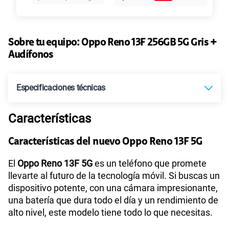
aplicado al precio regular
S/
1544.00
Precio regular
Paga solo
Sobre tu equipo:
Oppo
Reno 13F 256GB 5G Gris +
155 GB
en alta velocidad
S/
95.90
Audífonos
Paga solo
Especificaciones técnicas
Ver más planes
Características
Tecnología de Pantalla
OLED
Características del nuevo Oppo Reno 13F 5G
Sistema operativo
Android 15
El
Oppo Reno 13F 5G
es un teléfono que promete
llevarte al futuro de la tecnología móvil. Si buscas un
dispositivo potente, con una cámara impresionante,
una batería que dura todo el día y un rendimiento de
Procesador
Qualcomm SM6450
alto nivel, este modelo tiene todo lo que necesitas.