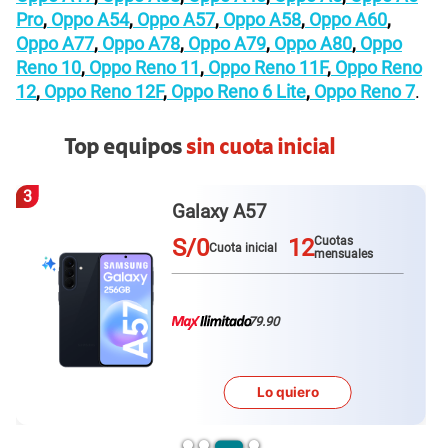
Oppo A17
,
Oppo A38
,
Oppo A40
,
Oppo A5
,
Oppo A5
Pro
,
Oppo A54
,
Oppo A57
,
Oppo A58
,
Oppo A60
,
Oppo A77
,
Oppo A78
,
Oppo A79
,
Oppo A80
,
Oppo
Reno 10
,
Oppo Reno 11
,
Oppo Reno 11F
,
Oppo Reno
12
,
Oppo Reno 12F
,
Oppo Reno 6 Lite
,
Oppo Reno 7
.
También puede interesarte
Facilidades de pago
Paga con tarjeta de crédito, débito o depósito.
Canjea Claro Puntos
por descuentos en tu equipo.
También puedes comprar con tu
RUC 10
.
Opciones de entrega
Delivery programado.
Entrega hasta en 3 días hábiles.
Delivery express.
Recibe tus productos en menos de 24 horas.