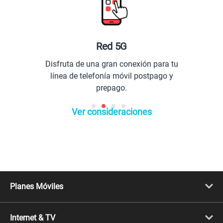
Planes Móviles
Portabilidad
Línea Nueva
Internet & TV
Línea Adicional