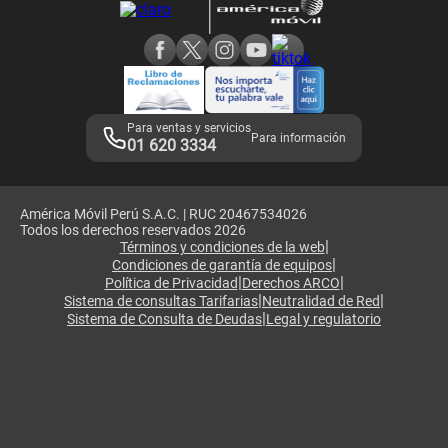
Consulta de reclamos
Consulta de IMEI
Adquirientes iPhone 6, 6S y SE
Hablando Claro
Mensaje de Seguridad
Samsung S25 Ultra
Consideraciones
Términos y Condiciones de Tienda Claro
Libro de Reclamaciones
Legales de marketplace
Para ventas y servicios
Para información
01 620 3334
América Móvil Perú S.A.C. | RUC 20467534026
Todos los derechos reservados 2026
|
Términos y condiciones de la web
|
Condiciones de garantía de equipos
|
|
Política de Privacidad
Derechos ARCO
|
|
Sistema de consultas Tarifarias
Neutralidad de Red
|
Sistema de Consulta de Deudas
Legal y regulatorio