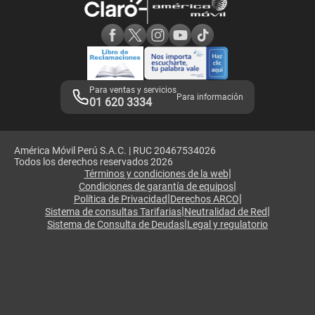
Consulta de reclamos
Consulta de IMEI
Adquirientes iPhone 6, 6S y SE
Hablando Claro
Mensaje de Seguridad
Samsung S25 Ultra
Consideraciones
Términos y Condiciones de Tienda Claro
Libro de Reclamaciones
Legales de marketplace
Para ventas y servicios
Para información
01 620 3334
América Móvil Perú S.A.C. | RUC 20467534026
Todos los derechos reservados 2026
|
Términos y condiciones de la web
|
Condiciones de garantía de equipos
|
|
Política de Privacidad
Derechos ARCO
|
|
Sistema de consultas Tarifarias
Neutralidad de Red
|
Sistema de Consulta de Deudas
Legal y regulatorio