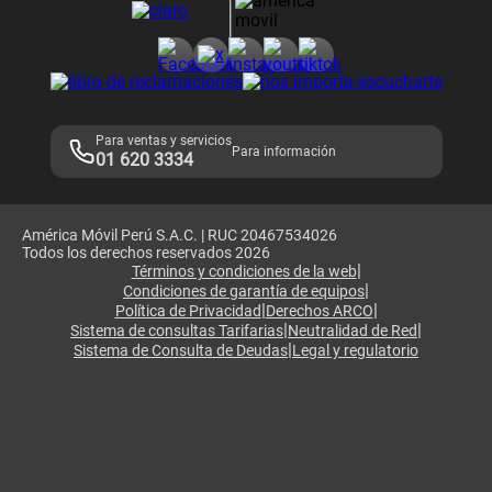
Consulta de reclamos
Consulta de IMEI
Adquirientes iPhone 6, 6S y SE
Hablando Claro
Mensaje de Seguridad
Samsung S25 Ultra
Consideraciones
Términos y Condiciones de Tienda Claro
Libro de Reclamaciones
Legales de marketplace
Para ventas y servicios
Para información
01 620 3334
América Móvil Perú S.A.C. | RUC 20467534026
Todos los derechos reservados 2026
|
Términos y condiciones de la web
|
Condiciones de garantía de equipos
|
|
Política de Privacidad
Derechos ARCO
|
|
Sistema de consultas Tarifarias
Neutralidad de Red
|
Sistema de Consulta de Deudas
Legal y regulatorio