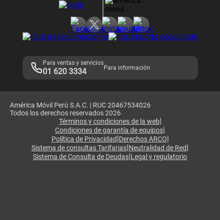
Consulta de reclamos
Consulta de IMEI
Adquirientes iPhone 6, 6S y SE
Hablando Claro
Mensaje de Seguridad
Samsung S25 Ultra
Consideraciones
Términos y Condiciones de Tienda Claro
Libro de Reclamaciones
Legales de marketplace
Para ventas y servicios
Para información
01 620 3334
América Móvil Perú S.A.C. | RUC 20467534026
Todos los derechos reservados 2026
|
Términos y condiciones de la web
|
Condiciones de garantía de equipos
|
|
Política de Privacidad
Derechos ARCO
|
|
Sistema de consultas Tarifarias
Neutralidad de Red
|
Sistema de Consulta de Deudas
Legal y regulatorio