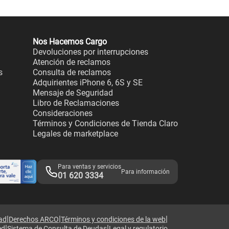
Nos Hacemos Cargo
Devoluciones por interrupciones
Atención de reclamos
s
Consulta de reclamos
Adquirientes iPhone 6, 6S y SE
Mensaje de Seguridad
Libro de Reclamaciones
Consideraciones
Términos y Condiciones de Tienda Claro
Legales de marketplace
Para ventas y servicios
Para información
01 620 3334
|
|
|
dad
Derechos ARCO
Términos y condiciones de la web
|
|
ed
Sistema de Consulta de Deudas
Legal y regulatorio