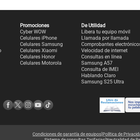
Promociones
De Utilidad
Cyber WOW
Libera tu equipo móvil
Celulares iPhone
Llamada por llamada
Celulares Samsung
Comprobantes electrónico
o
Celulares Xiaomi
Velocidad de internet
Celulares Honor
Consultas en línea
Celulares Motorola
Samsung A57
Consulta de IMEI
Hablando Claro
Samsung S25 Ultra
|
Condiciones de garantía de equipos
Política de Privaci
|
Sistema de consultas Tarifarias
Neutralidad de R