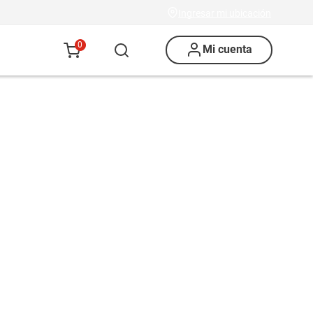
Ingresar mi ubicación
0
Mi cuenta