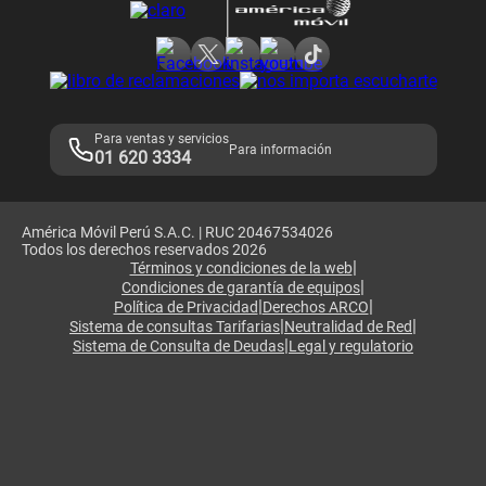
Consulta de reclamos
Consulta de IMEI
Adquirientes iPhone 6, 6S y SE
Hablando Claro
Mensaje de Seguridad
Samsung S25 Ultra
Consideraciones
Términos y Condiciones de Tienda Claro
Libro de Reclamaciones
Legales de marketplace
Para ventas y servicios
Para información
01 620 3334
América Móvil Perú S.A.C. | RUC 20467534026
Todos los derechos reservados 2026
|
Términos y condiciones de la web
|
Condiciones de garantía de equipos
|
|
Política de Privacidad
Derechos ARCO
|
|
Sistema de consultas Tarifarias
Neutralidad de Red
|
Sistema de Consulta de Deudas
Legal y regulatorio