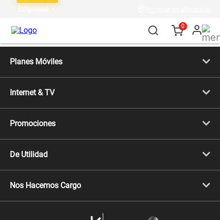
Empresas
Ingresar mi ubicación
0
Planes Móviles
Portabilidad
Línea Nueva
Internet & TV
Línea Adicional
Planes ilimitados
Internet Fibra Óptica
Prepago Chévere
Internet + TV
Migración
Promociones
Mejora tu plan
Conviértete en Full Claro
Cyber WOW
Celulares iPhone
De Utilidad
Celulares Samsung
Celulares Xiaomi
Libera tu equipo móvil
Celulares Honor
Llamada por llamada
Celulares Motorola
Nos Hacemos Cargo
Comprobantes electrónicos
Velocidad de internet
Devoluciones por interrupciones
Consultas en línea
Atención de reclamos
Samsung A57