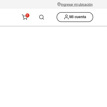
Ingresar mi ubicación
0
Mi cuenta