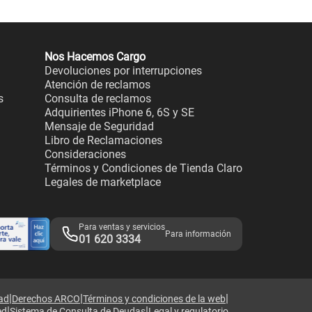
Nos Hacemos Cargo
Devoluciones por interrupciones
Atención de reclamos
s
Consulta de reclamos
Adquirientes iPhone 6, 6S y SE
Mensaje de Seguridad
Libro de Reclamaciones
Consideraciones
Términos y Condiciones de Tienda Claro
Legales de marketplace
Para ventas y servicios
Para información
01 620 3334
|
|
|
dad
Derechos ARCO
Términos y condiciones de la web
|
|
ed
Sistema de Consulta de Deudas
Legal y regulatorio