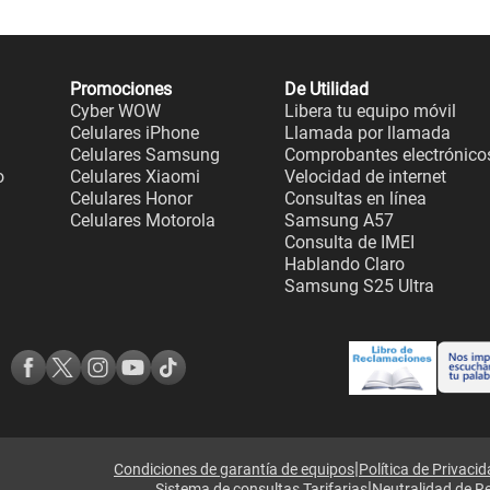
Promociones
De Utilidad
Cyber WOW
Libera tu equipo móvil
Celulares iPhone
Llamada por llamada
Celulares Samsung
Comprobantes electrónico
o
Celulares Xiaomi
Velocidad de internet
Celulares Honor
Consultas en línea
Celulares Motorola
Samsung A57
Consulta de IMEI
Hablando Claro
Samsung S25 Ultra
|
Condiciones de garantía de equipos
Política de Privaci
|
Sistema de consultas Tarifarias
Neutralidad de R