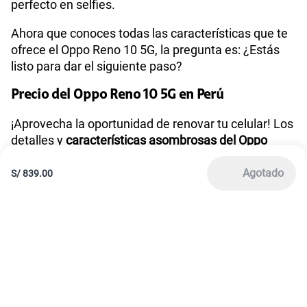
América Móvil Perú S.A.C. | RUC 20467534026
Todos los derechos reservados 2026
|
Términos y condiciones de la web
|
Condiciones de garantía de equipos
|
|
Política de Privacidad
Derechos ARCO
|
|
Sistema de consultas Tarifarias
Neutralidad de Red
|
Sistema de Consulta de Deudas
Legal y regulatorio