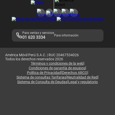
Consulta de reclamos
Consulta de IMEI
Adquirientes iPhone 6, 6S y SE
Hablando Claro
Mensaje de Seguridad
Samsung S25 Ultra
Consideraciones
Términos y Condiciones de Tienda Claro
Libro de Reclamaciones
Legales de marketplace
Para ventas y servicios
Para información
01 620 3334
América Móvil Perú S.A.C. | RUC 20467534026
Todos los derechos reservados 2026
|
Términos y condiciones de la web
|
Condiciones de garantía de equipos
|
|
Política de Privacidad
Derechos ARCO
|
|
Sistema de consultas Tarifarias
Neutralidad de Red
|
Sistema de Consulta de Deudas
Legal y regulatorio