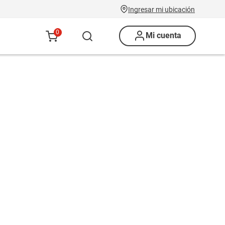
Ingresar mi ubicación
0
Mi cuenta