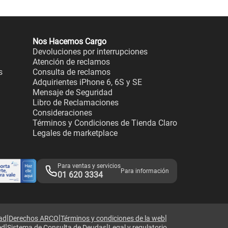
Nos Hacemos Cargo
Devoluciones por interrupciones
Atención de reclamos
s
Consulta de reclamos
Adquirientes iPhone 6, 6S y SE
Mensaje de Seguridad
Libro de Reclamaciones
Consideraciones
Términos y Condiciones de Tienda Claro
Legales de marketplace
Para ventas y servicios
Para información
01 620 3334
|
|
|
dad
Derechos ARCO
Términos y condiciones de la web
|
|
ed
Sistema de Consulta de Deudas
Legal y regulatorio