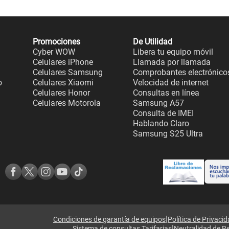
Promociones
De Utilidad
Cyber WOW
Libera tu equipo móvil
Celulares iPhone
Llamada por llamada
Celulares Samsung
Comprobantes electrónico
o
Celulares Xiaomi
Velocidad de internet
Celulares Honor
Consultas en línea
Celulares Motorola
Samsung A57
Consulta de IMEI
Hablando Claro
Samsung S25 Ultra
|
Condiciones de garantía de equipos
Política de Privaci
|
Sistema de consultas Tarifarias
Neutralidad de R