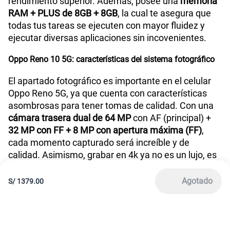
Términos y Condiciones de Tienda Claro
Libro de Reclamaciones
Legales de marketplace
Para ventas y servicios
Para información
01 620 3334
América Móvil Perú S.A.C. | RUC 20467534026
Todos los derechos reservados 2026
|
Términos y condiciones de la web
|
Condiciones de garantía de equipos
|
|
Política de Privacidad
Derechos ARCO
|
|
Sistema de consultas Tarifarias
Neutralidad de Red
|
Sistema de Consulta de Deudas
Legal y regulatorio