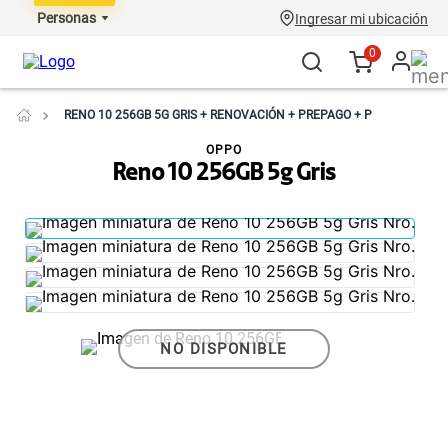
Personas
Ingresar mi ubicación
0