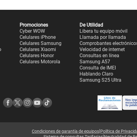
Promociones
De Utilidad
Cyber WOW
Libera tu equipo móvil
Celulares iPhone
Llamada por llamada
Celulares Samsung
Comprobantes electrónico
o
Celulares Xiaomi
Velocidad de internet
Celulares Honor
Consultas en línea
Celulares Motorola
Samsung A57
Consulta de IMEI
Hablando Claro
Samsung S25 Ultra
|
Condiciones de garantía de equipos
Política de Privaci
|
Sistema de consultas Tarifarias
Neutralidad de R