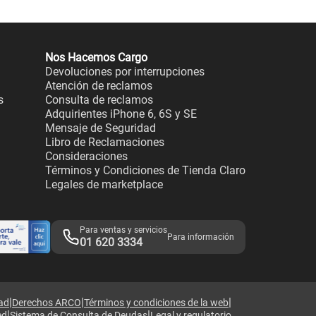
Nos Hacemos Cargo
Devoluciones por interrupciones
Atención de reclamos
s
Consulta de reclamos
Adquirientes iPhone 6, 6S y SE
Mensaje de Seguridad
Libro de Reclamaciones
Consideraciones
Términos y Condiciones de Tienda Claro
Legales de marketplace
Para ventas y servicios
Para información
01 620 3334
|
|
|
dad
Derechos ARCO
Términos y condiciones de la web
|
|
ed
Sistema de Consulta de Deudas
Legal y regulatorio