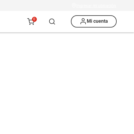
Ingresar mi ubicación
0
Mi cuenta