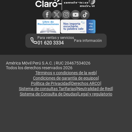
Consulta de reclamos
Consulta de IMEI
Adquirientes iPhone 6, 6S y SE
Hablando Claro
Mensaje de Seguridad
Samsung S25 Ultra
Consideraciones
Términos y Condiciones de Tienda Claro
Libro de Reclamaciones
Legales de marketplace
Para ventas y servicios
Para información
01 620 3334
América Móvil Perú S.A.C. | RUC 20467534026
Todos los derechos reservados 2026
|
Términos y condiciones de la web
|
Condiciones de garantía de equipos
|
|
Política de Privacidad
Derechos ARCO
|
|
Sistema de consultas Tarifarias
Neutralidad de Red
|
Sistema de Consulta de Deudas
Legal y regulatorio