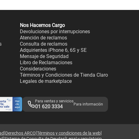
Nos Hacemos Cargo
Devoluciones por interrupciones
Atención de reclamos
s
Consulta de reclamos
Adquirientes iPhone 6, 6S y SE
Mensaje de Seguridad
Libro de Reclamaciones
Consideraciones
Términos y Condiciones de Tienda Claro
Legales de marketplace
Para ventas y servicios
Para información
01 620 3334
|
|
|
dad
Derechos ARCO
Términos y condiciones de la web
|
|
ed
Sistema de Consulta de Deudas
Legal y regulatorio