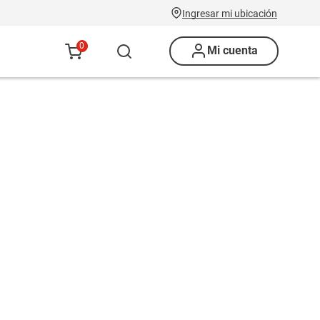
Ingresar mi ubicación
0
Mi cuenta