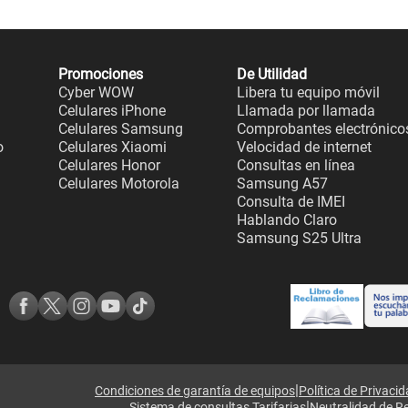
Promociones
De Utilidad
Cyber WOW
Libera tu equipo móvil
Celulares iPhone
Llamada por llamada
Celulares Samsung
Comprobantes electrónico
o
Celulares Xiaomi
Velocidad de internet
Celulares Honor
Consultas en línea
Celulares Motorola
Samsung A57
Consulta de IMEI
Hablando Claro
Samsung S25 Ultra
|
Condiciones de garantía de equipos
Política de Privaci
|
Sistema de consultas Tarifarias
Neutralidad de R