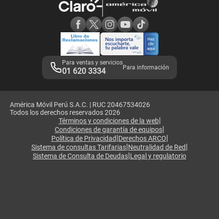
Consulta de reclamos
Consulta de IMEI
Adquirientes iPhone 6, 6S y SE
Hablando Claro
Mensaje de Seguridad
Samsung S25 Ultra
Consideraciones
Términos y Condiciones de Tienda Claro
Libro de Reclamaciones
Legales de marketplace
Para ventas y servicios
Para información
01 620 3334
América Móvil Perú S.A.C. | RUC 20467534026
Todos los derechos reservados 2026
|
Términos y condiciones de la web
|
Condiciones de garantía de equipos
|
|
Política de Privacidad
Derechos ARCO
|
|
Sistema de consultas Tarifarias
Neutralidad de Red
|
Sistema de Consulta de Deudas
Legal y regulatorio