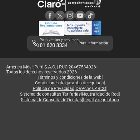
Consulta de reclamos
Consulta de IMEI
Adquirientes iPhone 6, 6S y SE
Hablando Claro
Mensaje de Seguridad
Samsung S25 Ultra
Consideraciones
Términos y Condiciones de Tienda Claro
Libro de Reclamaciones
Legales de marketplace
Para ventas y servicios
Para información
01 620 3334
América Móvil Perú S.A.C. | RUC 20467534026
Todos los derechos reservados 2026
|
Términos y condiciones de la web
|
Condiciones de garantía de equipos
|
|
Política de Privacidad
Derechos ARCO
|
|
Sistema de consultas Tarifarias
Neutralidad de Red
|
Sistema de Consulta de Deudas
Legal y regulatorio