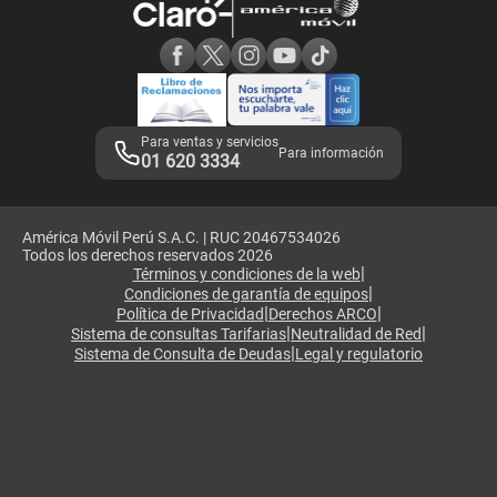
Consulta de reclamos
Consulta de IMEI
Adquirientes iPhone 6, 6S y SE
Hablando Claro
Mensaje de Seguridad
Samsung S25 Ultra
Consideraciones
Términos y Condiciones de Tienda Claro
Libro de Reclamaciones
Legales de marketplace
Para ventas y servicios
Para información
01 620 3334
América Móvil Perú S.A.C. | RUC 20467534026
Todos los derechos reservados 2026
|
Términos y condiciones de la web
|
Condiciones de garantía de equipos
|
|
Política de Privacidad
Derechos ARCO
|
|
Sistema de consultas Tarifarias
Neutralidad de Red
|
Sistema de Consulta de Deudas
Legal y regulatorio