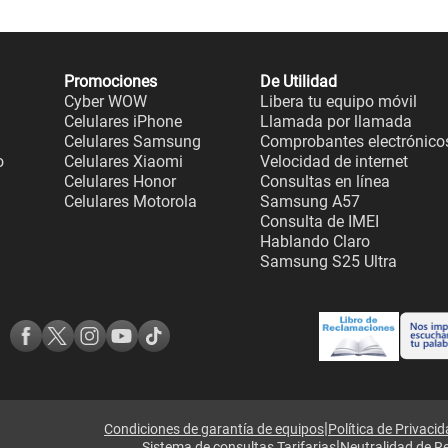
Promociones
De Utilidad
Cyber WOW
Libera tu equipo móvil
Celulares iPhone
Llamada por llamada
Celulares Samsung
Comprobantes electrónico
o
Celulares Xiaomi
Velocidad de internet
Celulares Honor
Consultas en línea
Celulares Motorola
Samsung A57
Consulta de IMEI
Hablando Claro
Samsung S25 Ultra
|
Condiciones de garantía de equipos
Política de Privaci
|
Sistema de consultas Tarifarias
Neutralidad de R