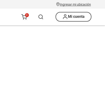
Ingresar mi ubicación
0
Mi cuenta