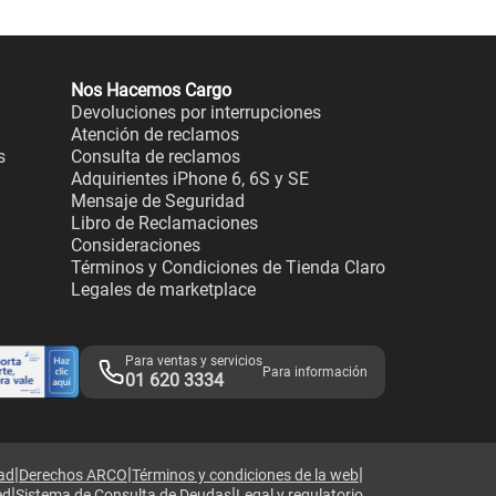
Nos Hacemos Cargo
Devoluciones por interrupciones
Atención de reclamos
s
Consulta de reclamos
Adquirientes iPhone 6, 6S y SE
Mensaje de Seguridad
Libro de Reclamaciones
Consideraciones
Términos y Condiciones de Tienda Claro
Legales de marketplace
Para ventas y servicios
Para información
01 620 3334
|
|
|
dad
Derechos ARCO
Términos y condiciones de la web
|
|
ed
Sistema de Consulta de Deudas
Legal y regulatorio