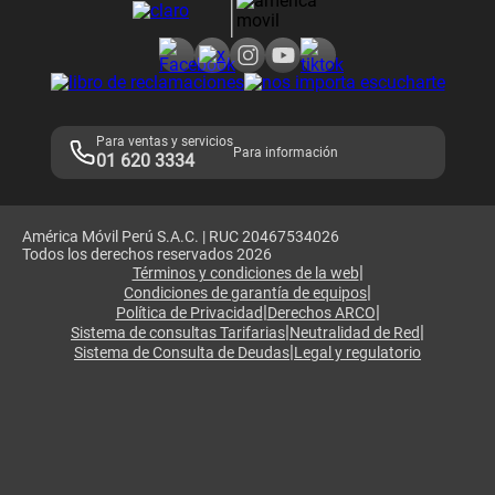
Consulta de reclamos
Consulta de IMEI
Adquirientes iPhone 6, 6S y SE
Hablando Claro
Mensaje de Seguridad
Samsung S25 Ultra
Consideraciones
Términos y Condiciones de Tienda Claro
Libro de Reclamaciones
Legales de marketplace
Para ventas y servicios
Para información
01 620 3334
América Móvil Perú S.A.C. | RUC 20467534026
Todos los derechos reservados 2026
|
Términos y condiciones de la web
|
Condiciones de garantía de equipos
|
|
Política de Privacidad
Derechos ARCO
|
|
Sistema de consultas Tarifarias
Neutralidad de Red
|
Sistema de Consulta de Deudas
Legal y regulatorio