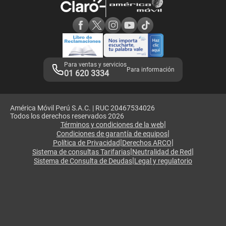
Consulta de reclamos
Consulta de IMEI
Adquirientes iPhone 6, 6S y SE
Hablando Claro
Mensaje de Seguridad
Samsung S25 Ultra
Consideraciones
Términos y Condiciones de Tienda Claro
Libro de Reclamaciones
Legales de marketplace
Para ventas y servicios
Para información
01 620 3334
América Móvil Perú S.A.C. | RUC 20467534026
Todos los derechos reservados 2026
|
Términos y condiciones de la web
|
Condiciones de garantía de equipos
|
|
Política de Privacidad
Derechos ARCO
|
|
Sistema de consultas Tarifarias
Neutralidad de Red
|
Sistema de Consulta de Deudas
Legal y regulatorio