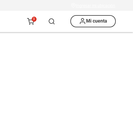
Ingresar mi ubicación
0
Mi cuenta